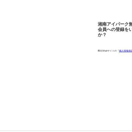
湘南アイパーク
会員への登録を
か？
弊社Webサイトの『
個人情報保